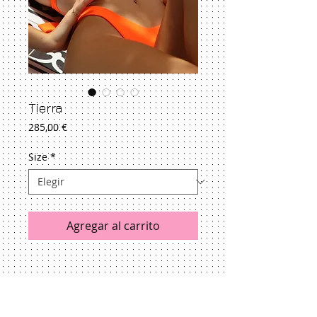
Tierra
Precio
285,00 €
Size
*
Agregar al carrito
See size guide